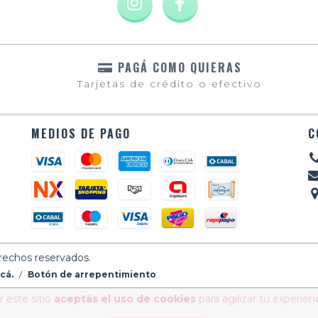
PAGÁ COMO QUIERAS
Tarjetas de crédito o efectivo
MEDIOS DE PAGO
C
erechos reservados.
cá.
/
Botón de arrepentimiento
 este sitio
aceptás el uso de cookies
para agilizar tu experien