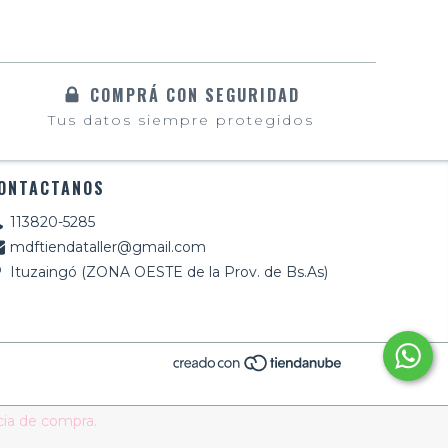
COMPRÁ CON SEGURIDAD
Tus datos siempre protegidos
ONTACTANOS
113820-5285
mdftiendataller@gmail.com
Ituzaingó (ZONA OESTE de la Prov. de Bs.As)
cia de compra.