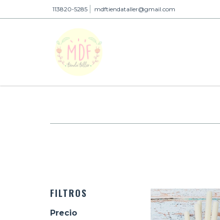
113820-5285
mdftiendataller@gmail.com
FILTROS
Precio