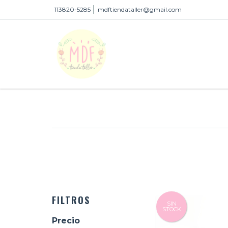
113820-5285
mdftiendataller@gmail.com
FILTROS
SIN
STOCK
Precio