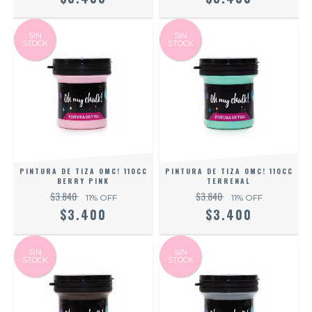
SIN
SIN
STOCK
STOCK
PINTURA DE TIZA OMC! 110CC
PINTURA DE TIZA OMC! 110CC
BERRY PINK
TERRENAL
$3.840
$3.840
11
% OFF
11
% OFF
$3.400
$3.400
SIN
SIN
STOCK
STOCK