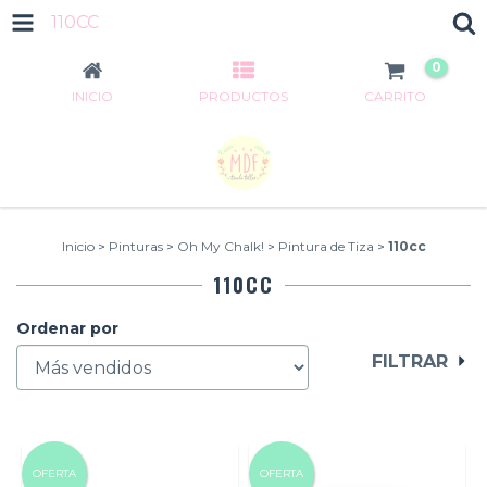
110CC
0
INICIO
PRODUCTOS
CARRITO
Inicio
>
Pinturas
>
Oh My Chalk!
>
Pintura de Tiza
>
110cc
110CC
Ordenar por
FILTRAR
OFERTA
OFERTA