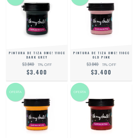
PINTURA DE TIZA OMC! 110CC
PINTURA DE TIZA OMC! 110CC
DARK GREY
OLD PINK
$3.840
$3.840
11
% OFF
11
% OFF
$3.400
$3.400
OFERTA
OFERTA