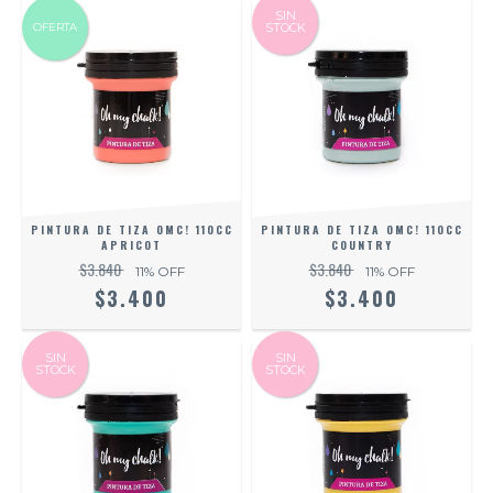
SIN
OFERTA
STOCK
PINTURA DE TIZA OMC! 110CC
PINTURA DE TIZA OMC! 110CC
APRICOT
COUNTRY
$3.840
$3.840
11
% OFF
11
% OFF
$3.400
$3.400
SIN
SIN
STOCK
STOCK