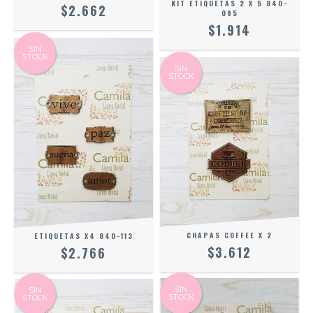
KIT ETIQUETAS 2 X 5 840-
$2.662
095
$1.914
SIN
STOCK
SIN
STOCK
CHAPAS COFFEE X 2
ETIQUETAS X4 840-113
$3.612
$2.766
SIN
SIN
STOCK
STOCK